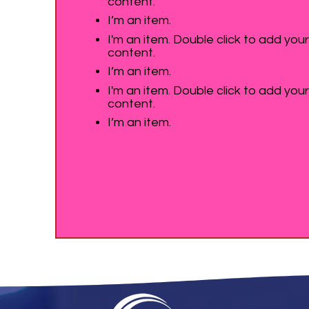
content.
I’m an item.
I'm an item. Double click to add you
content.
I’m an item.
I'm an item. Double click to add you
content.
I’m an item.