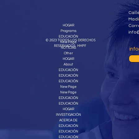
Call
Madi
HOGAR
Corr
Programs
info
EDUCACIÓN
© 2023 TODOS LOS DERECHOS
New Page
RESERVADOS HHPF
NOTICIAS
info
Other
HOGAR
About
EDUCACIÓN
EDUCACIÓN
EDUCACIÓN
New Page
New Page
EDUCACIÓN
EDUCACIÓN
HOGAR
INVESTIGACIÓN
ACERCA DE
EDUCACIÓN
EDUCACIÓN
EDUCACIÓN