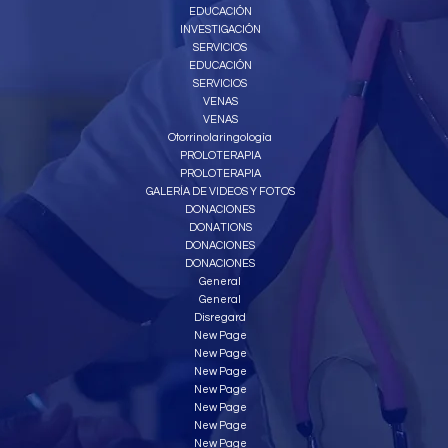
EDUCACIÓN
INVESTIGACIÓN
SERVICIOS
EDUCACIÓN
SERVICIOS
VENAS
VENAS
Otorrinolaringología
PROLOTERAPIA
PROLOTERAPIA
GALERÍA DE VIDEOS Y FOTOS
DONACIONES
DONATIONS
DONACIONES
DONACIONES
General
General
Disregard
New Page
New Page
New Page
New Page
New Page
New Page
New Page