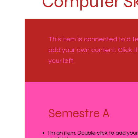
Computer Ski
This item is connected to a tex
add your own content. Click 
your left.
Semestre A
I'm an item. Double click to add you