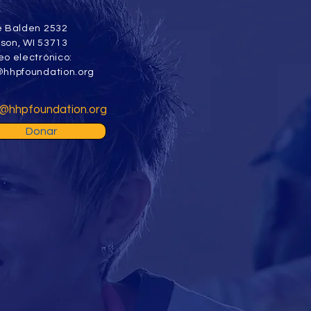
e Balden 2532
son, WI 53713
eo electrónico:
@hhpfoundation.org
@hhpfoundation.org
Donar