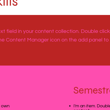
lls
t field in your content collection. Double click
the Content Manager icon on the add panel to
Semestr
r own
I'm an item. Doubl