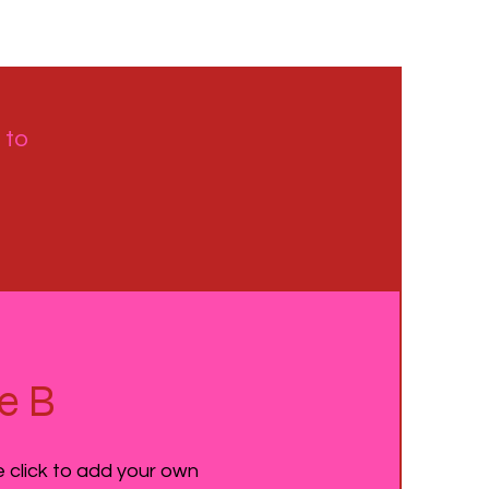
 to
e B
e click to add your own