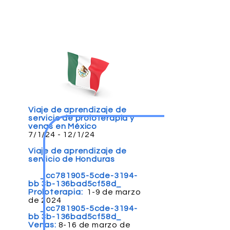
Viaje de aprendizaje de
servicio de proloterapia y
venas en México
7/1/24 - 12/1/24
Viaje de aprendizaje de
servicio de Honduras
_cc781905-5cde-3194-
bb 3b-136bad5cf58d_
Proloterapia:
1-9 de marzo
de 2024
_cc781905-5cde-3194-
bb 3b-136bad5cf58d_
Venas:
8-16 de marzo de