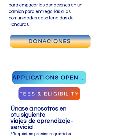
para empacar las donaciones en un
camión para entregarlas a las
comunidades desatendidas de
Honduras.
DONACIONES
APPLICATIONS OPEN 10/1/25
FEES & ELIGIBILITY
Únase a nosotros en
o
tu
siguiente
viajes de aprendizaje-
servicio!
*
Requisitos previos requeridos