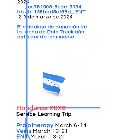
2024
_cc781905-5cde-3194-
bb 3b-136bad5cf58d_ ENT:
2-9 de marzo de 2024
El embalaje de donación de
la fecha de Dole Truck aún
está por determinarse
Honduras 2026
Service Learning Trip
Prolotherapy
March 6-14
Veins
March 13-21
ENT
March 13-21